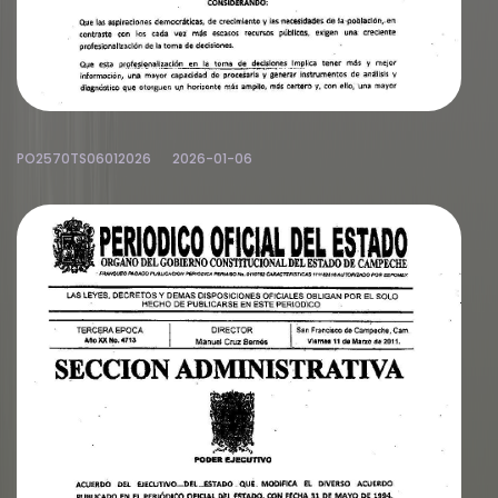
PO2570TS06012026
2026-01-06