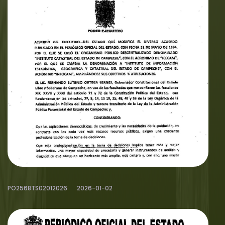
PO2568TS02012026
2026-01-02