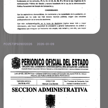
PO2573PS09012026
2026-01-09