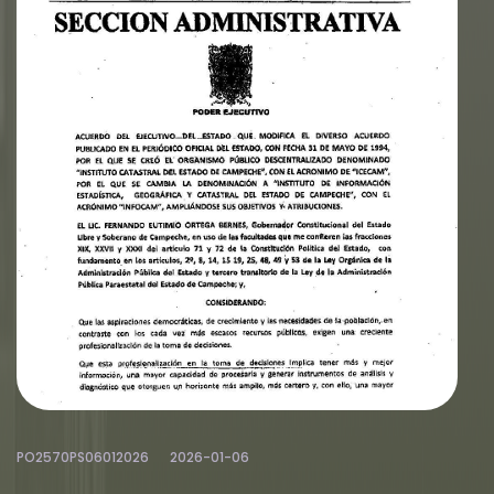
PO2570PS06012026
2026-01-06