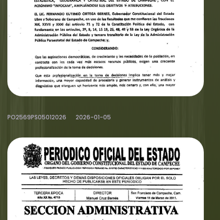
PO2569PS05012026
2026-01-05