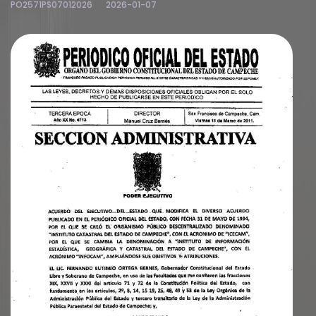
PO2571PS07012026
2026-01-07