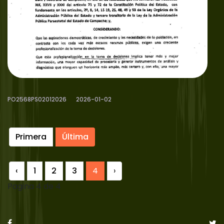
PO2568PS02012026
2026-01-02
Primera
Última
‹
1
2
3
4
›
Pagina 4 de 4