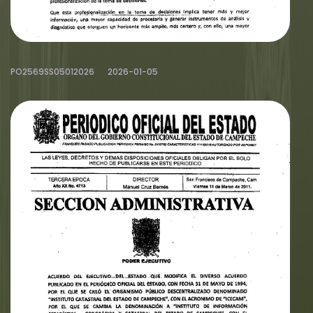
PO2569SS05012026
2026-01-05