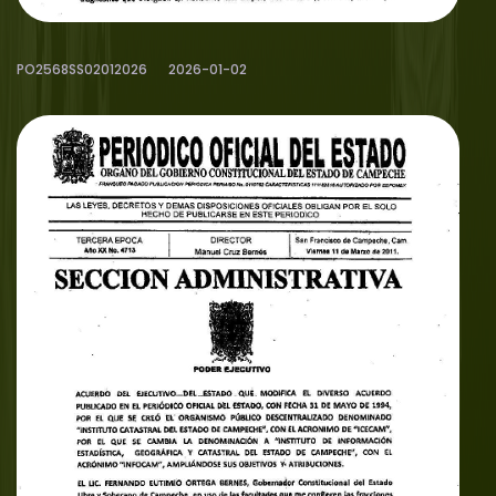
PO2568SS02012026
2026-01-02