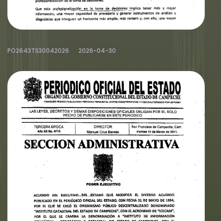
PO2643TS30042026
2026-04-30