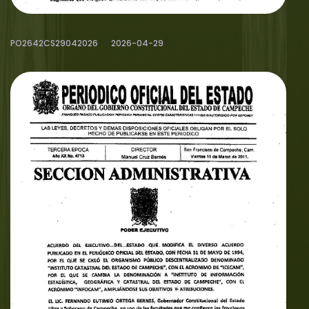
PO2642CS29042026
2026-04-29