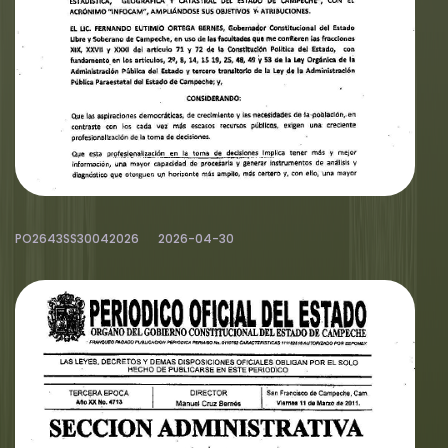
PO2643SS30042026
2026-04-30