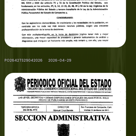
PO2642TS29042026
2026-04-29