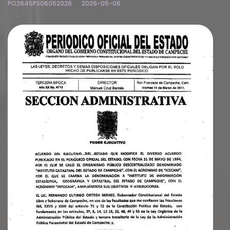
PO2645PS06052026
2026-05-06