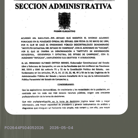
PO2644PS04052026
2026-05-04