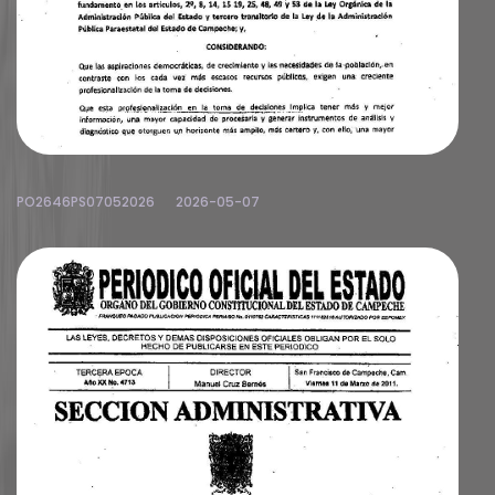
PO2646PS07052026
2026-05-07