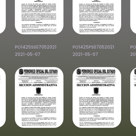
PO1425SS07052021
PO1425PS07052021
PO
2021-05-07
2021-05-07
20