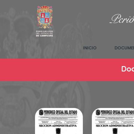
Perió
(CURRENT)
INICIO
DOCUMEN
Doc