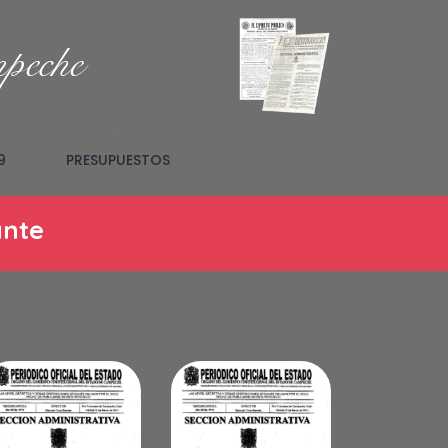
mpeche
9
PRESUPUESTOS
ante