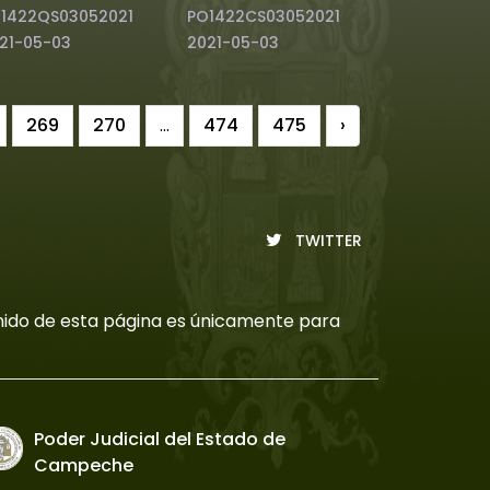
1422QS03052021
PO1422CS03052021
21-05-03
2021-05-03
269
270
...
474
475
›
TWITTER
tenido de esta página es únicamente para
Poder Judicial del Estado de
Campeche