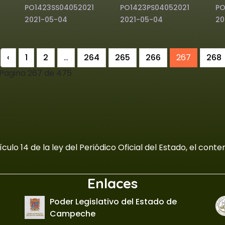
PO1423SS04052021
PO1423PS04052021
PO
2021-05-04
2021-05-04
20
‹
1
2
...
264
265
266
267
268
Pagina 267 de 475
culo 14 de la ley del Periódico Oficial del Estado, el con
Enlaces
Poder Legislativo del Estado de
Campeche