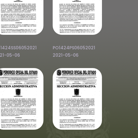
1424SS06052021
PO1424PS06052021
21-05-06
2021-05-06