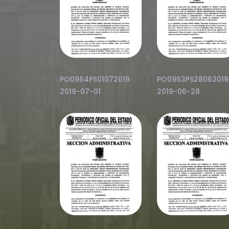
PO0964PS01072019
PO0963PS28062019
2019-07-01
2019-06-28