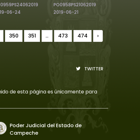
0959PS24062019
PO0958PS21062019
19-06-24
2019-06-21
350
351
...
473
474
›
TWITTER
tenido de esta página es únicamente para
Poder Judicial del Estado de
Campeche