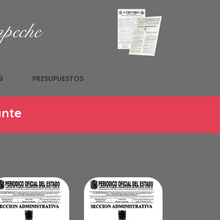
mpeche
9
PRESUPUESTOS
ante