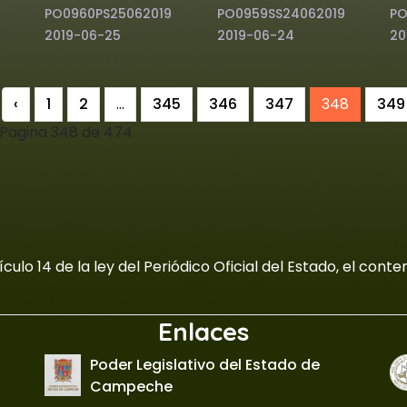
PO0960PS25062019
PO0959SS24062019
PO
2019-06-25
2019-06-24
20
‹
1
2
...
345
346
347
348
349
Pagina 348 de 474
culo 14 de la ley del Periódico Oficial del Estado, el con
Enlaces
Poder Legislativo del Estado de
Campeche