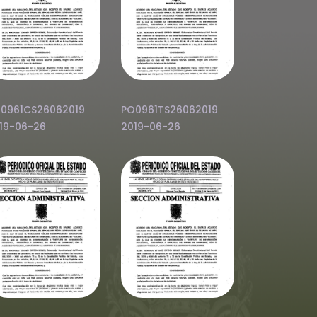
0961CS26062019
PO0961TS26062019
19-06-26
2019-06-26