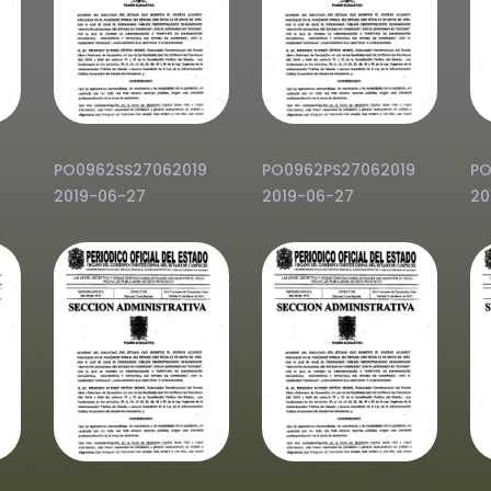
PO0962SS27062019
PO0962PS27062019
PO
2019-06-27
2019-06-27
20