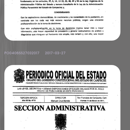
PO0406SS27032017
2017-03-27