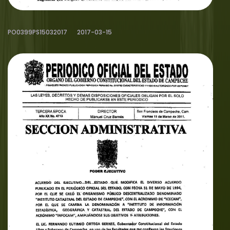
PO0399PS15032017
2017-03-15