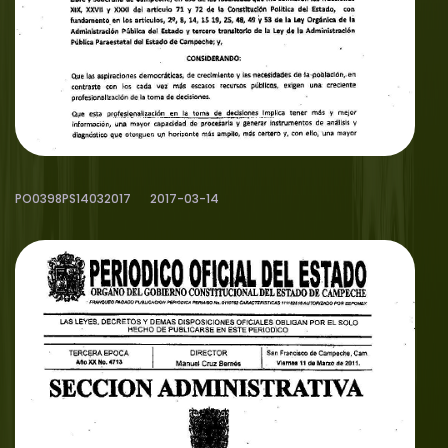
PO0398PS14032017
2017-03-14