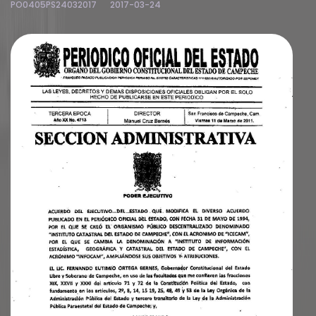
PO0405PS24032017
2017-03-24