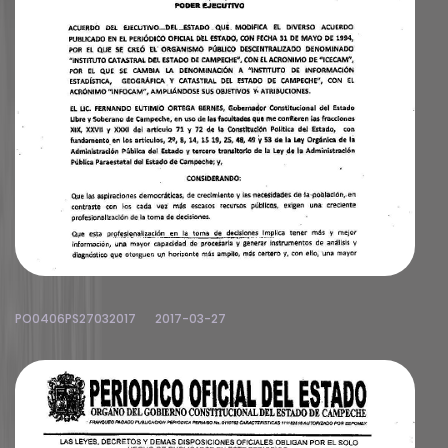
PO0406PS27032017
2017-03-27