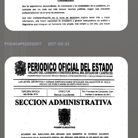
PO0404PS23032017
2017-03-23