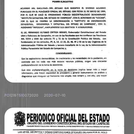
PO1216TS10072020
2020-07-10