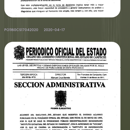
PO1160CS17042020
2020-04-17