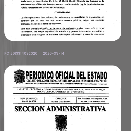
PO1261SS14092020
2020-09-14