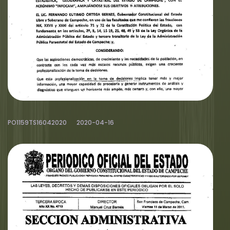
PO1159TS16042020
2020-04-16