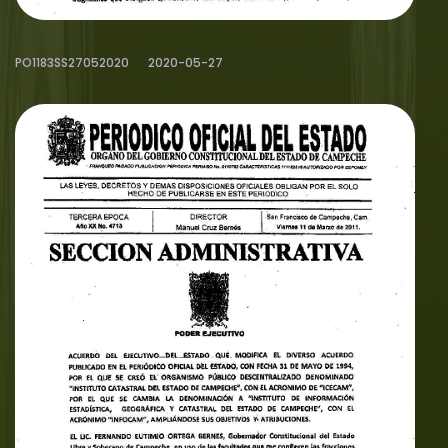
PO1183SS27052020
2020-05-27