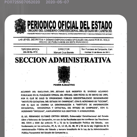
PO1172SS07052020
2020-05-07