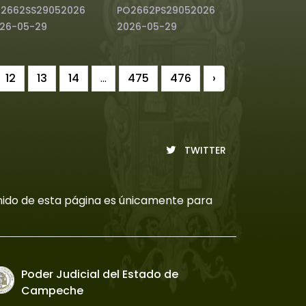
2662SS29052026
PO2662PS29052026
26-05-29
2026-05-29
12
13
14
...
475
476
›
TWITTER
tenido de esta página es únicamente para
Poder Judicial del Estado de
Campeche