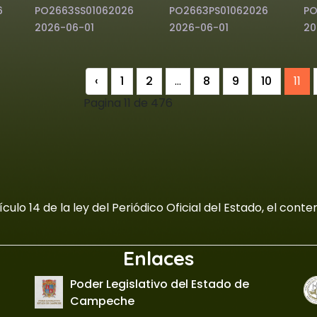
6
PO2663SS01062026
PO2663PS01062026
PO
2026-06-01
2026-06-01
20
‹
1
2
...
8
9
10
11
Pagina 11 de 476
culo 14 de la ley del Periódico Oficial del Estado, el con
Enlaces
Poder Legislativo del Estado de
Campeche