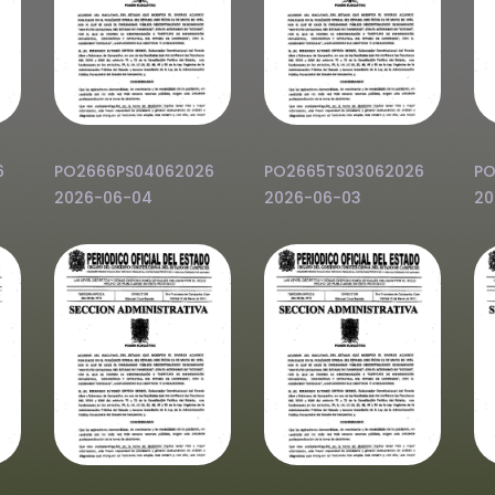
6
PO2666PS04062026
PO2665TS03062026
PO
2026-06-04
2026-06-03
20