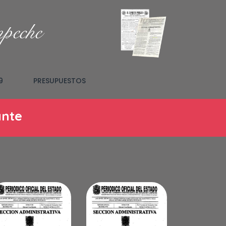
mpeche
9
PRESUPUESTOS
ante