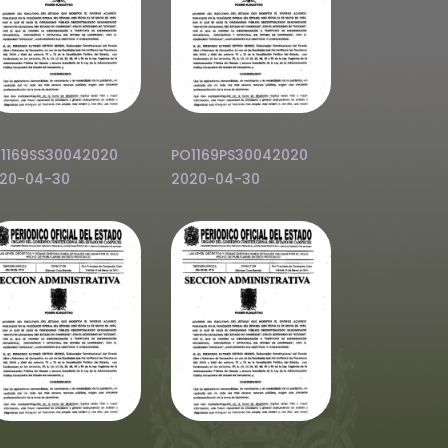
1169SS30042020
PO1169PS30042020
20-04-30
2020-04-30