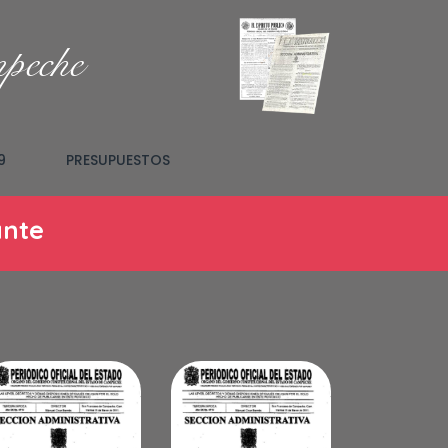
mpeche
9
PRESUPUESTOS
ante