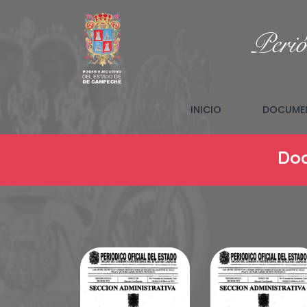
Perió
(CURRENT)
INICIO
DOCUMEN
Doc