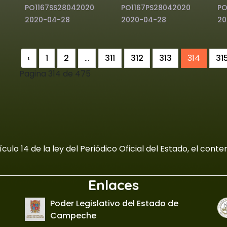
PO1167SS28042020
PO1167PS28042020
PO
2020-04-28
2020-04-28
20
‹
1
2
...
311
312
313
314
31
Pagina 314 de 475
culo 14 de la ley del Periódico Oficial del Estado, el con
Enlaces
Poder Legislativo del Estado de
Campeche