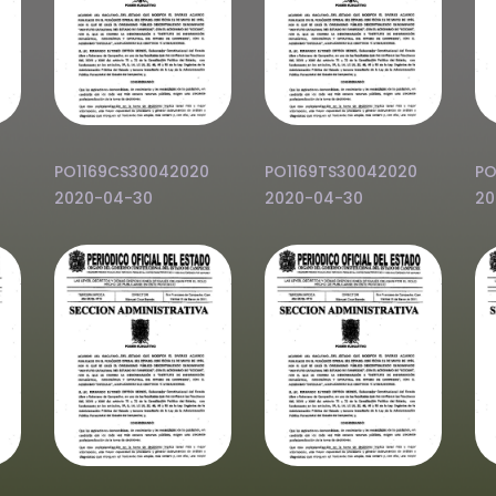
PO1169CS30042020
PO1169TS30042020
PO
2020-04-30
2020-04-30
20