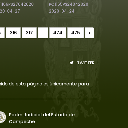
1166PS27042020
PO1165PS24042020
20-04-27
2020-04-24
5
316
317
...
474
475
›
TWITTER
tenido de esta página es únicamente para
Poder Judicial del Estado de
Campeche