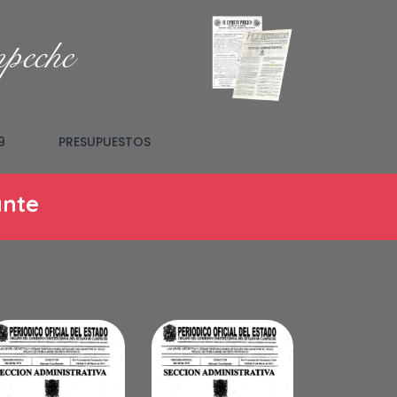
mpeche
9
PRESUPUESTOS
ante