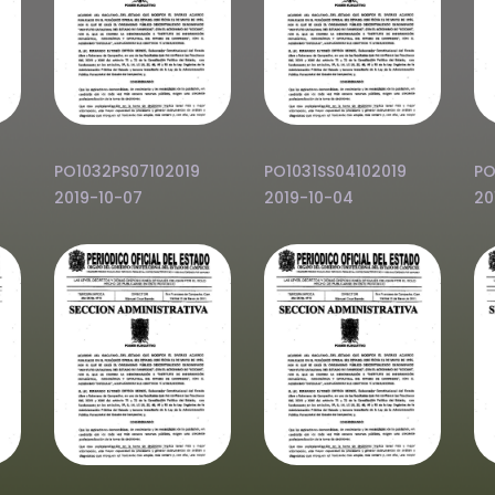
PO1032PS07102019
PO1031SS04102019
PO
2019-10-07
2019-10-04
20