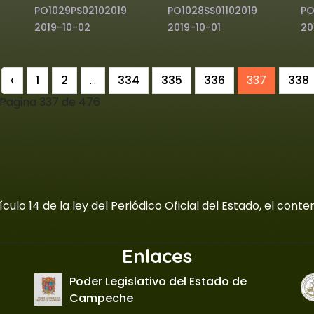
PO1029PS02102019
PO1028SS01102019
PO
2019-10-02
2019-10-01
20
‹
1
2
...
334
335
336
337
338
Pagina 337 de 476
culo 14 de la ley del Periódico Oficial del Estado, el con
Enlaces
Poder Legislativo del Estado de
Campeche