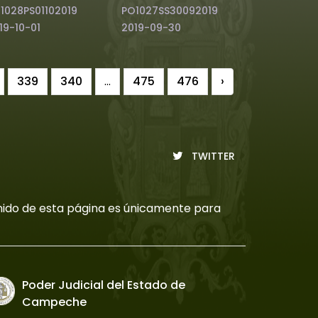
1028PS01102019
PO1027SS30092019
19-10-01
2019-09-30
339
340
...
475
476
›
TWITTER
tenido de esta página es únicamente para
Poder Judicial del Estado de
Campeche