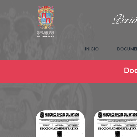
Perió
(CURRENT)
INICIO
DOCUMEN
Doc