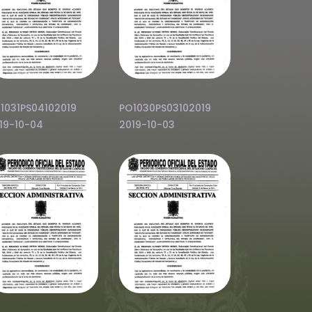
1031PS04102019
PO1030PS03102019
19-10-04
2019-10-03