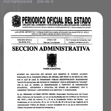
PO0703PS12062018
2018-06-12