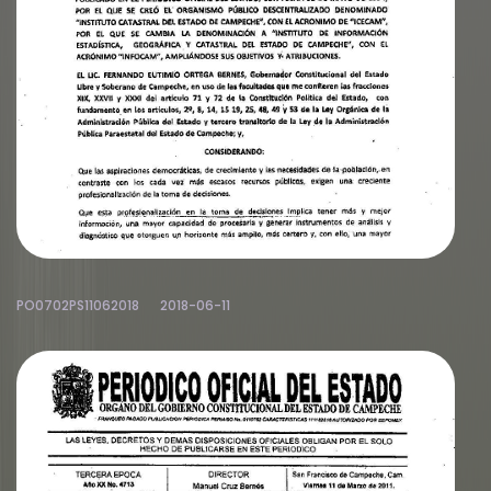
PO0702PS11062018
2018-06-11