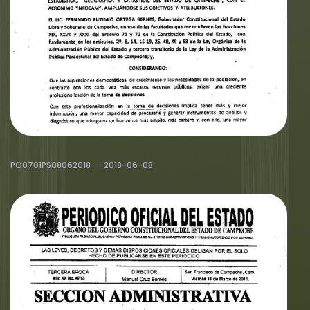
PO0701PS08062018
2018-06-08