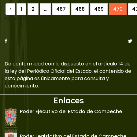
‹
1
2
...
467
468
469
470
4
Pagina 470 de 476
De conformidad con lo dispuesto en el artículo 14 de
la ley del Periódico Oficial del Estado, el contenido de
esta página es únicamente para consulta y
conocimiento.
Enlaces
Poder Ejecutivo del Estado de Campeche
Poder Legislativo del Estado de Campeche