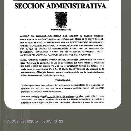
PO0058PS23102015
2015-10-23