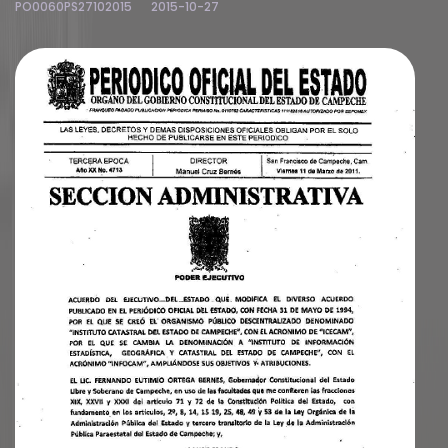
PO0060PS27102015
2015-10-27