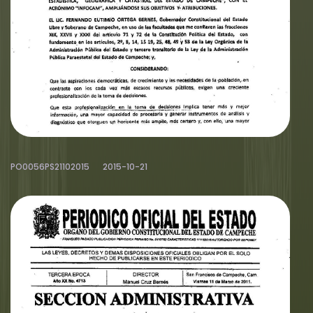
PO0056PS21102015
2015-10-21