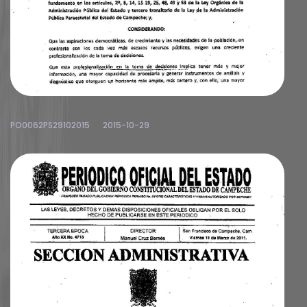
PO0062PS29102015
2015-10-29