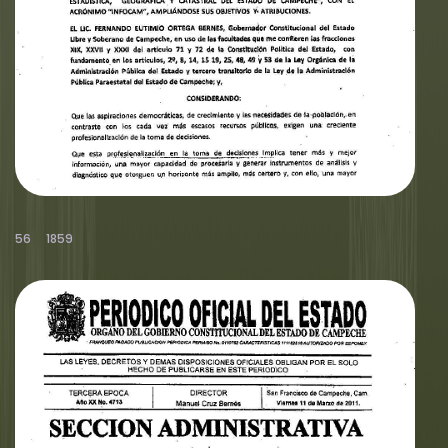
56
1859