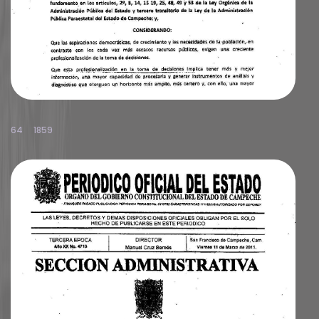
64
1859