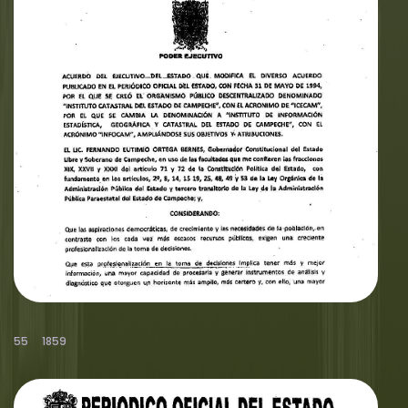
55
1859