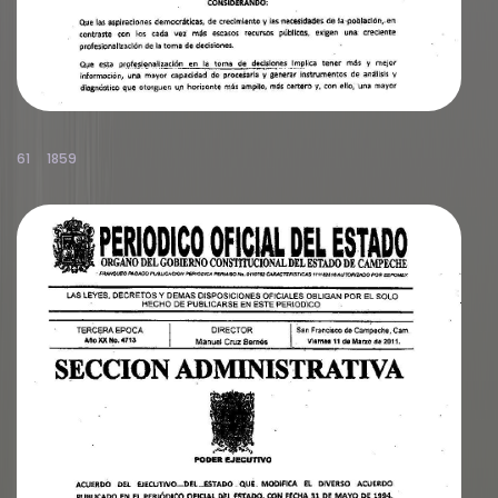
61
1859