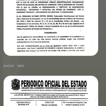
600001
1859