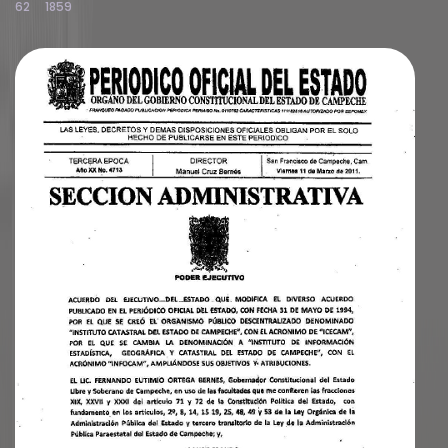
62
1859