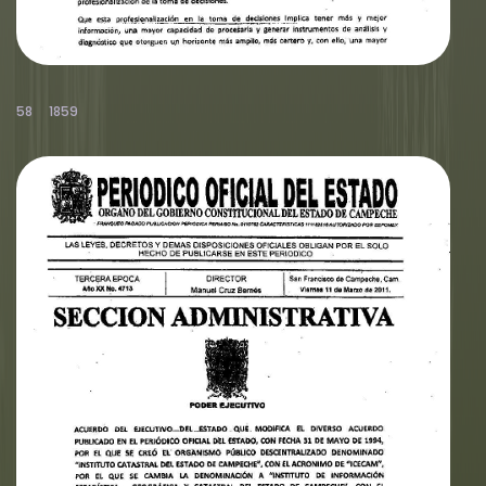
58
1859