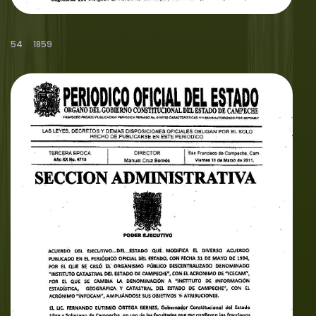
54
1859