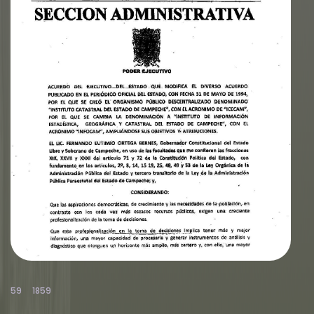
59
1859