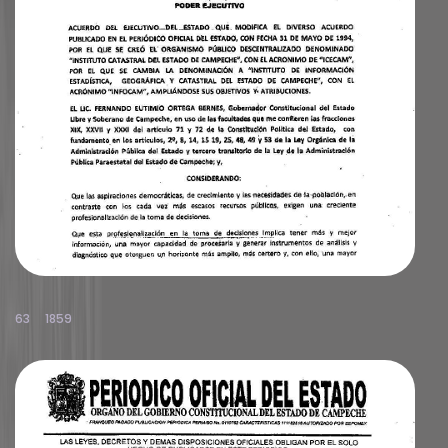
63
1859