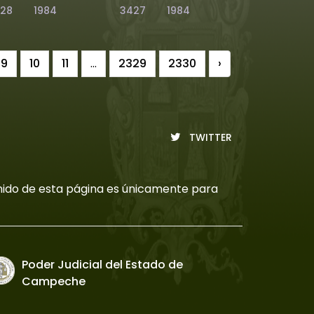
28
1984
3427
1984
9
10
11
...
2329
2330
›
TWITTER
tenido de esta página es únicamente para
Poder Judicial del Estado de
Campeche