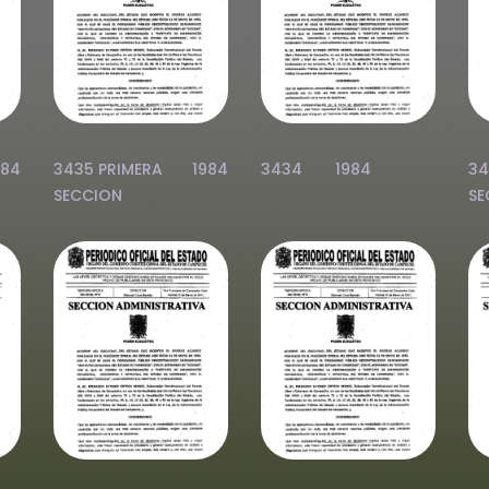
984
3435 PRIMERA
1984
3434
1984
34
SECCION
SE