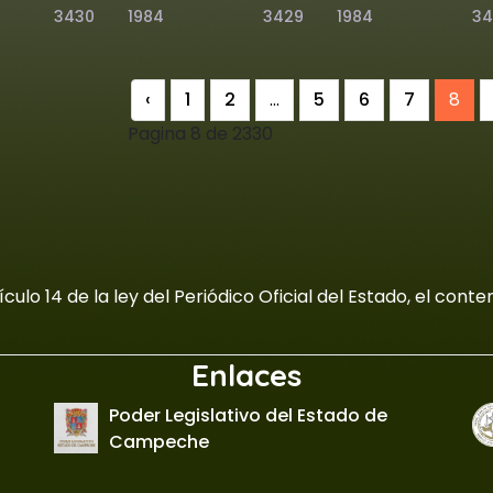
3430
1984
3429
1984
34
‹
1
2
...
5
6
7
8
Pagina 8 de 2330
culo 14 de la ley del Periódico Oficial del Estado, el con
Enlaces
Poder Legislativo del Estado de
Campeche