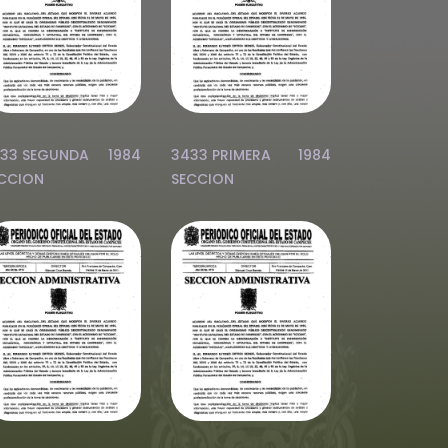
33 SEGUNDA
1984
3433 PRIMERA
1984
CCION
SECCION