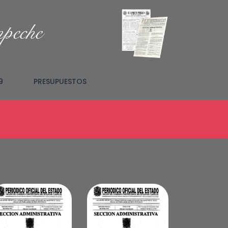
mpeche
9
PRESUPUESTOS