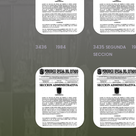
3436
1984
3435 SEGUNDA
1
SECCION