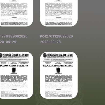
1271PS29092020
PO1270SS28092020
20-09-29
2020-09-28