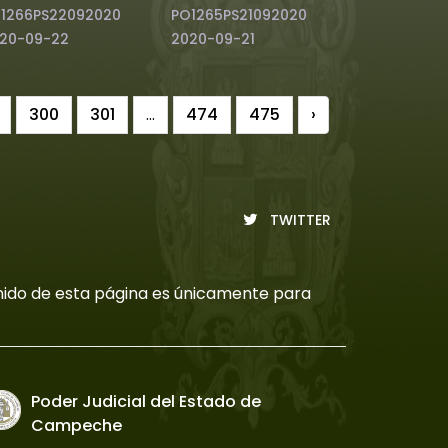
1266PS22092020
PO1265PS21092020
20-09-22
2020-09-21
300
301
...
474
475
›
TWITTER
tenido de esta página es únicamente para
Poder Judicial del Estado de
Campeche