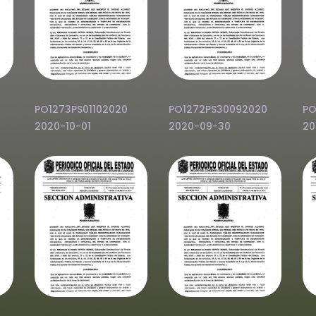
PO1273PS01102020
PO1272PS30092020
PO
2020-10-01
2020-09-30
20