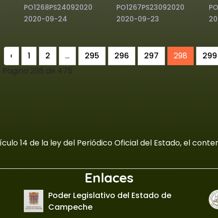
PO1268PS24092020
PO1267PS23092020
PO
2020-09-24
2020-09-23
20
‹
1
2
...
295
296
297
298
299
Pagina 298 de 475
culo 14 de la ley del Periódico Oficial del Estado, el con
Enlaces
Poder Legislativo del Estado de
Campeche