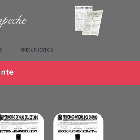
mpeche
9
PRESUPUESTOS
ante