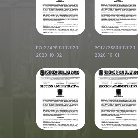
PO1274PS02102020
PO1273SS01102020
2020-10-02
2020-10-01