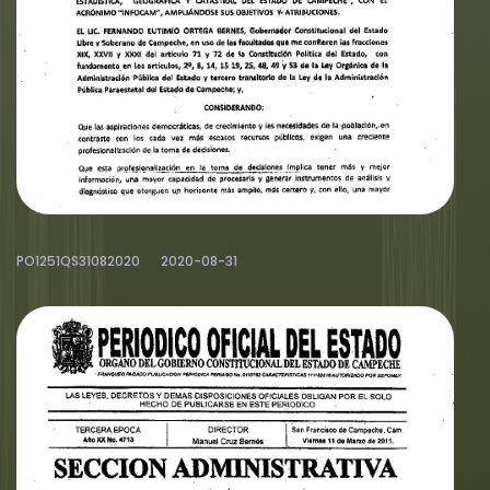
PO1251QS31082020
2020-08-31