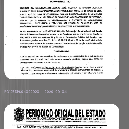
PO1255PS04092020
2020-09-04