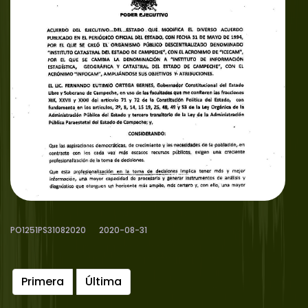
PO1251PS31082020
2020-08-31
Primera
Última