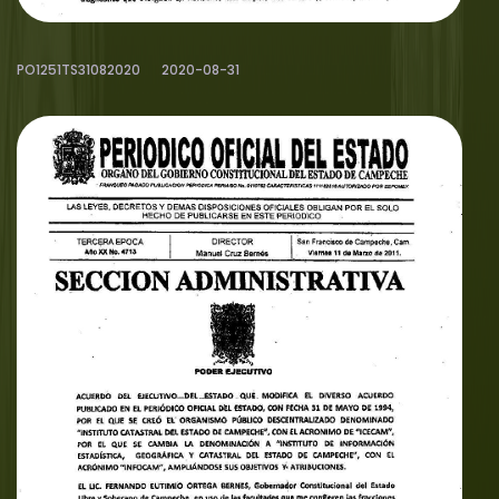
PO1251TS31082020
2020-08-31