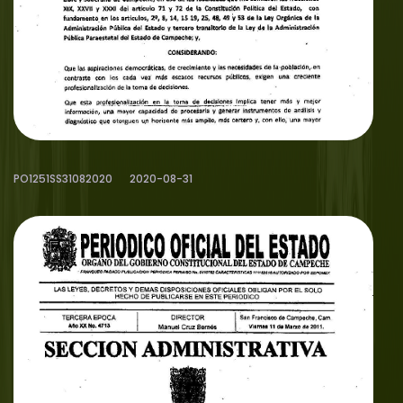
PO1251SS31082020
2020-08-31