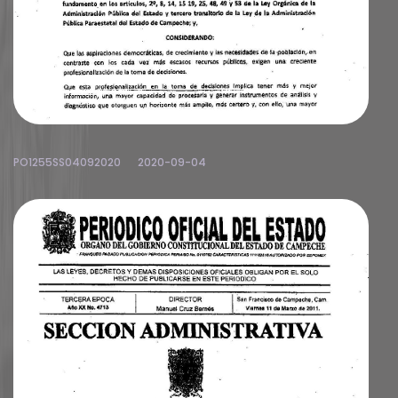
PO1255SS04092020
2020-09-04