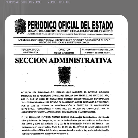
PO1254PS03092020
2020-09-03